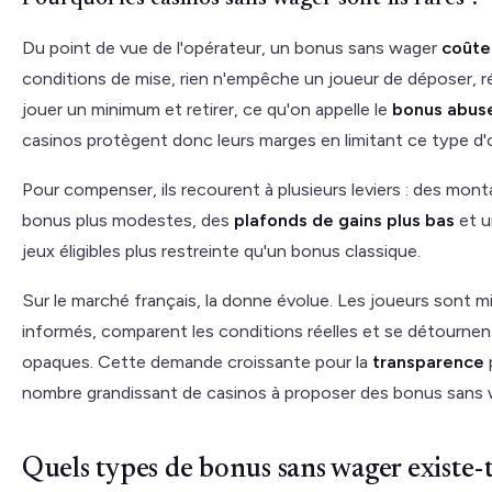
Du point de vue de l'opérateur, un bonus sans wager
coûte
conditions de mise, rien n'empêche un joueur de déposer, r
jouer un minimum et retirer, ce qu'on appelle le
bonus abus
casinos protègent donc leurs marges en limitant ce type d'o
Pour compenser, ils recourent à plusieurs leviers : des mon
bonus plus modestes, des
plafonds de gains plus bas
et u
jeux éligibles plus restreinte qu'un bonus classique.
Sur le marché français, la donne évolue. Les joueurs sont m
informés, comparent les conditions réelles et se détournen
opaques. Cette demande croissante pour la
transparence
nombre grandissant de casinos à proposer des bonus sans 
Quels types de bonus sans wager existe-t-