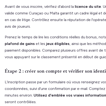
Avant de vous inscrire, vérifiez d'abord la
licence du site
. U
valide comme Curaçao ou Malta garantit un cadre légal et d
en cas de litige. Contrôlez ensuite la réputation de l'opérate
avis de joueurs.
Prenez le temps de lire les conditions réelles du bonus, no
plafond de gains
et les
jeux éligibles
, ainsi que les métho
paiement disponibles. Comparez plusieurs offres avant de t
vous appuyant sur le classement présenté en début de guid
Étape 2 : créer son compte et vérifier son ident
L'inscription passe par un formulaire où vous renseignez vo
coordonnées, suivi d'une confirmation par e-mail. Comptez
minutes environ.
Utilisez d'emblée vos vraies informatio
seront contrôlées.