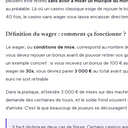
peuvent être retirés
sans avoir à miser un multiple du mo
au préalable. Là où un casino classique exige de rejouer le 
40 fois, le casino sans wager vous laisse encaisser directe
Définition du wager : comment ça fonctionne ?
Le wager, ou
conditions de mise
, correspond au nombre d
vous devez rejouer un bonus avant de pouvoir retirer vos g
un exemple concret : si vous recevez un bonus de 100 € as
wager de
30x
, vous devrez parier
3 000 €
au total avant qu
euro ne soit retirable.
Dans la pratique, atteindre 3 000 € de mises sur des machi
demande des centaines de tours, et le solde fond souvent a
d'arrivée. C'est là que beaucoup de joueurs se découragent.
Il faut distinguer deux cas de figure. Certains casinos ap