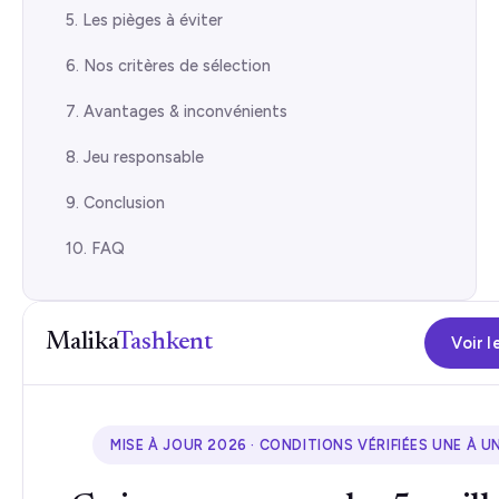
5. Les pièges à éviter
6. Nos critères de sélection
7. Avantages & inconvénients
8. Jeu responsable
9. Conclusion
10. FAQ