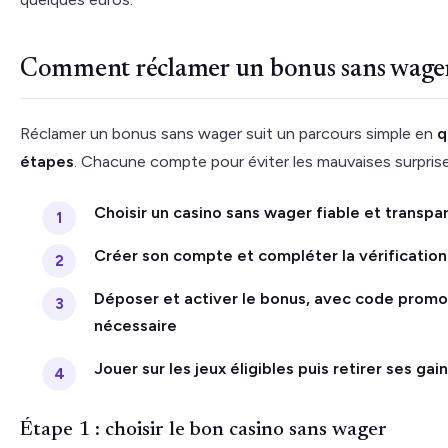
Comment réclamer un bonus sans wager
Réclamer un bonus sans wager suit un parcours simple en
q
étapes
. Chacune compte pour éviter les mauvaises surprise
Choisir un casino sans wager fiable et transpa
Créer son compte et compléter la vérificatio
Déposer et activer le bonus, avec code promo
nécessaire
Jouer sur les jeux éligibles puis retirer ses gai
Étape 1 : choisir le bon casino sans wager