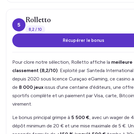
Rolletto
5
8,2 / 10
Récupérer le bonus
Pour clore notre sélection, Rolletto affiche la
meilleure
classement (8,2/10)
. Exploité par Santeda International
depuis 2020 sous licence Curaçao eGaming, ce casino al
de
8 000 jeux
issus d'une centaine d'éditeurs, une offre
sportifs complète et un paiement par Visa, carte, Bitcoi
virement.
Le bonus principal grimpe à
5 500 €
, avec un wager de 
dépôt minimum de 20 € et une mise maximale de 5 €. U