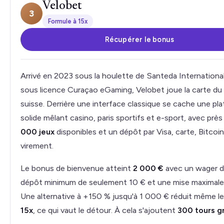
Velobet
3
Formule à 15x
Récupérer le bonus
Arrivé en 2023 sous la houlette de Santeda International
sous licence Curaçao eGaming, Velobet joue la carte d
suisse. Derrière une interface classique se cache une pl
solide mêlant casino, paris sportifs et e-sport, avec prè
000 jeux
disponibles et un dépôt par Visa, carte, Bitcoi
virement.
Le bonus de bienvenue atteint
2 000 €
avec un wager 
dépôt minimum de seulement 10 € et une mise maximale 
Une alternative à +150 % jusqu'à 1 000 € réduit même l
15x
, ce qui vaut le détour. À cela s'ajoutent
300 tours gr