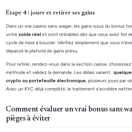
Étape 4 : jouer et retirer ses gains
Dans un vrai casino sans wager, les gains issus du bonus t
votre
solde réel
et sont retirables dès que vous avez fini d
cycle de mise à boucler. Vérifiez simplement que vous n'av
dépassé le plafond de gains prévu.
Pour retirer, rendez-vous dans la section caisse, choisissez
méthode et validez la demande. Les délais varient :
quelque
crypto ou portefeuille électronique
, plusieurs jours par v
Avec un KYC déjà complété, le traitement s'accélère nette
Comment évaluer un vrai bonus sans wag
pièges à éviter