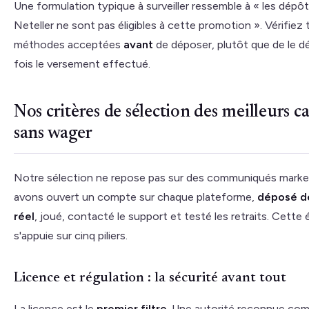
Une formulation typique à surveiller ressemble à « les dépôts 
Neteller ne sont pas éligibles à cette promotion ». Vérifiez 
méthodes acceptées
avant
de déposer, plutôt que de le d
fois le versement effectué.
Nos critères de sélection des meilleurs c
sans wager
Notre sélection ne repose pas sur des communiqués marke
avons ouvert un compte sur chaque plateforme,
déposé de
réel
, joué, contacté le support et testé les retraits. Cette 
s'appuie sur cinq piliers.
Licence et régulation : la sécurité avant tout
La licence est le
premier filtre
. Une autorité reconnue com