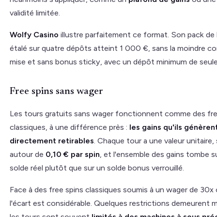
validité limitée.
Wolfy Casino
illustre parfaitement ce format. Son pack de
étalé sur quatre dépôts atteint 1 000 €, sans la moindre co
mise et sans bonus sticky, avec un dépôt minimum de seul
Free spins sans wager
Les tours gratuits sans wager fonctionnent comme des fre
classiques, à une différence près :
les gains qu'ils génèren
directement retirables
. Chaque tour a une valeur unitaire
autour de
0,10 € par spin
, et l'ensemble des gains tombe s
solde réel plutôt que sur un solde bonus verrouillé.
Face à des free spins classiques soumis à un wager de 30x
l'écart est considérable. Quelques restrictions demeurent m
les tours sont souvent
limités à des machines à sous pré