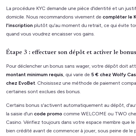
La procédure KYC demande une pièce d'identité et un justif
domicile. Nous recommandons vivement de
compléter le 
l'inscription
plutôt qu'au moment du retrait, ce qui évite t
quand vous voudrez encaisser vos gains.
Étape 3 : effectuer son dépôt et activer le bonu
Pour déclencher un bonus sans wager, votre dépôt doit att
montant minimum requis
, qui varie de
5 € chez Wolfy Cas
chez EvoBet
. Choisissez une méthode de paiement compat
certaines sont exclues des bonus.
Certains bonus s'activent automatiquement au dépôt, d'au
la saisie d'un
code promo
comme WELCOME ou TWO chez
Casino. Vérifiez toujours dans votre espace membre que le
bien crédité avant de commencer à jouer, sous peine de le p