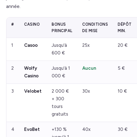
année.
#
CASINO
BONUS
CONDITIONS
DÉPÔT
PRINCIPAL
DE MISE
MIN.
1
Casoo
Jusqu'à
25x
20 €
600 €
2
Wolfy
Jusqu'à 1
Aucun
5 €
Casino
000 €
3
Velobet
2 000 €
30x
10 €
+ 300
tours
gratuits
4
EvoBet
+130 %
40x
30 €