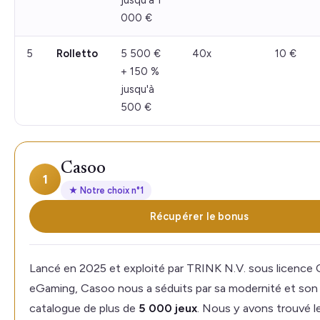
jusqu'à 1
000 €
5
Rolletto
5 500 €
40x
10 €
+ 150 %
jusqu'à
500 €
Casoo
1
★ Notre choix n°1
Récupérer le bonus
Lancé en 2025 et exploité par TRINK N.V. sous licence
eGaming, Casoo nous a séduits par sa modernité et son
catalogue de plus de
5 000 jeux
. Nous y avons trouvé l