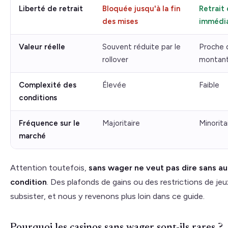
Liberté de retrait
Bloquée jusqu'à la fin
Retrait 
des mises
immédi
Valeur réelle
Souvent réduite par le
Proche 
rollover
montant
Complexité des
Élevée
Faible
conditions
Fréquence sur le
Majoritaire
Minorita
marché
Attention toutefois,
sans wager ne veut pas dire sans a
condition
. Des plafonds de gains ou des restrictions de je
subsister, et nous y revenons plus loin dans ce guide.
Pourquoi les casinos sans wager sont-ils rares ?