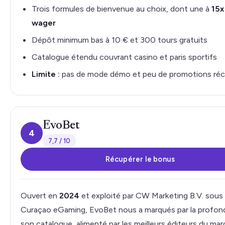
Trois formules de bienvenue au choix, dont une à
15x
wager
Dépôt minimum bas à 10 € et 300 tours gratuits
Catalogue étendu couvrant casino et paris sportifs
Limite :
pas de mode démo et peu de promotions réc
EvoBet
4
7,7 / 10
Récupérer le bonus
Ouvert en
2024
et exploité par CW Marketing B.V. sous 
Curaçao eGaming, EvoBet nous a marqués par la profon
son catalogue, alimenté par les meilleurs éditeurs du mar