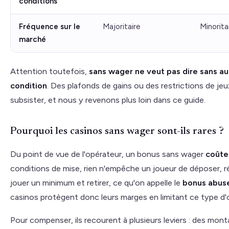
conditions
Fréquence sur le
Majoritaire
Minorita
marché
Attention toutefois,
sans wager ne veut pas dire sans a
condition
. Des plafonds de gains ou des restrictions de je
subsister, et nous y revenons plus loin dans ce guide.
Pourquoi les casinos sans wager sont-ils rares ?
Du point de vue de l'opérateur, un bonus sans wager
coûte
conditions de mise, rien n'empêche un joueur de déposer, r
jouer un minimum et retirer, ce qu'on appelle le
bonus abus
casinos protègent donc leurs marges en limitant ce type d'o
Pour compenser, ils recourent à plusieurs leviers : des mon