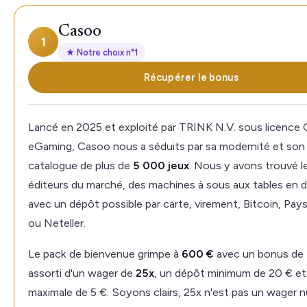
Casoo
1
★ Notre choix n°1
Récupérer le bonus
Lancé en 2025 et exploité par TRINK N.V. sous licence
eGaming, Casoo nous a séduits par sa modernité et son
catalogue de plus de
5 000 jeux
. Nous y avons trouvé l
éditeurs du marché, des machines à sous aux tables en d
avec un dépôt possible par carte, virement, Bitcoin, Pay
ou Neteller.
Le pack de bienvenue grimpe à
600 €
avec un bonus de
assorti d'un wager de
25x
, un dépôt minimum de 20 € et
maximale de 5 €. Soyons clairs, 25x n'est pas un wager nul