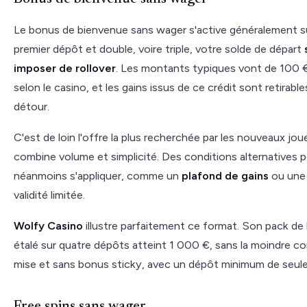
Le bonus de bienvenue sans wager s'active généralement s
premier dépôt et double, voire triple, votre solde de départ
imposer de rollover
. Les montants typiques vont de 100 
selon le casino, et les gains issus de ce crédit sont retirabl
détour.
C'est de loin l'offre la plus recherchée par les nouveaux joue
combine volume et simplicité. Des conditions alternatives 
néanmoins s'appliquer, comme un
plafond de gains
ou une
validité limitée.
Wolfy Casino
illustre parfaitement ce format. Son pack de
étalé sur quatre dépôts atteint 1 000 €, sans la moindre co
mise et sans bonus sticky, avec un dépôt minimum de seul
Free spins sans wager