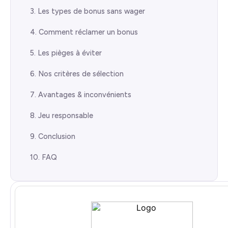
3. Les types de bonus sans wager
4. Comment réclamer un bonus
5. Les pièges à éviter
6. Nos critères de sélection
7. Avantages & inconvénients
8. Jeu responsable
9. Conclusion
10. FAQ