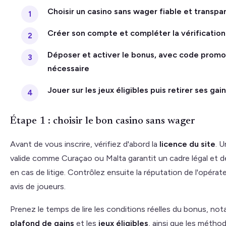
Choisir un casino sans wager fiable et transpa
Créer son compte et compléter la vérificatio
Déposer et activer le bonus, avec code promo
nécessaire
Jouer sur les jeux éligibles puis retirer ses gai
Étape 1 : choisir le bon casino sans wager
Avant de vous inscrire, vérifiez d'abord la
licence du site
. U
valide comme Curaçao ou Malta garantit un cadre légal et d
en cas de litige. Contrôlez ensuite la réputation de l'opérate
avis de joueurs.
Prenez le temps de lire les conditions réelles du bonus, no
plafond de gains
et les
jeux éligibles
, ainsi que les métho