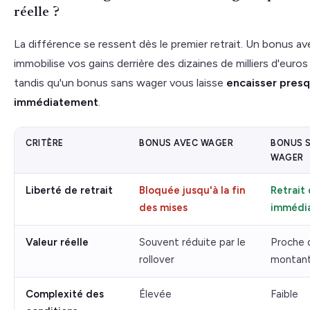
réelle ?
La différence se ressent dès le premier retrait. Un bonus a
immobilise vos gains derrière des dizaines de milliers d'euros
tandis qu'un bonus sans wager vous laisse
encaisser pres
immédiatement
.
CRITÈRE
BONUS AVEC WAGER
BONUS 
WAGER
Liberté de retrait
Bloquée jusqu'à la fin
Retrait 
des mises
immédi
Valeur réelle
Souvent réduite par le
Proche 
rollover
montant
Complexité des
Élevée
Faible