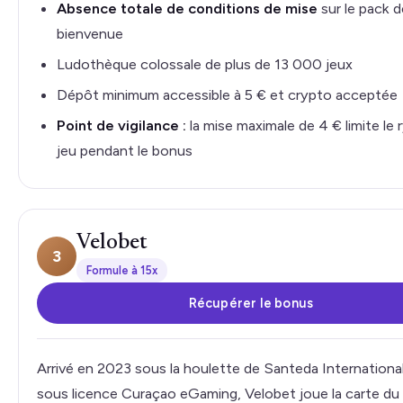
Absence totale de conditions de mise
sur le pack d
bienvenue
Ludothèque colossale de plus de 13 000 jeux
Dépôt minimum accessible à 5 € et crypto acceptée
Point de vigilance :
la mise maximale de 4 € limite le
jeu pendant le bonus
Velobet
3
Formule à 15x
Récupérer le bonus
Arrivé en 2023 sous la houlette de Santeda International
sous licence Curaçao eGaming, Velobet joue la carte d