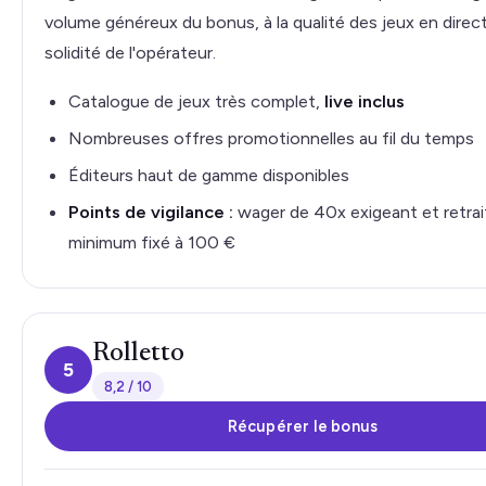
volume généreux du bonus, à la qualité des jeux en direct 
solidité de l'opérateur.
Catalogue de jeux très complet,
live inclus
Nombreuses offres promotionnelles au fil du temps
Éditeurs haut de gamme disponibles
Points de vigilance :
wager de 40x exigeant et retrai
minimum fixé à 100 €
Rolletto
5
8,2 / 10
Récupérer le bonus