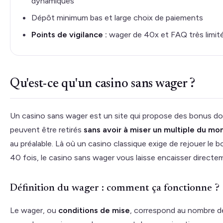
dynamiques
Dépôt minimum bas et large choix de paiements
Points de vigilance :
wager de 40x et FAQ très limit
Qu'est-ce qu'un casino sans wager ?
Un casino sans wager est un site qui propose des bonus don
peuvent être retirés
sans avoir à miser un multiple du mo
au préalable. Là où un casino classique exige de rejouer le 
40 fois, le casino sans wager vous laisse encaisser directe
Définition du wager : comment ça fonctionne ?
Le wager, ou
conditions de mise
, correspond au nombre d