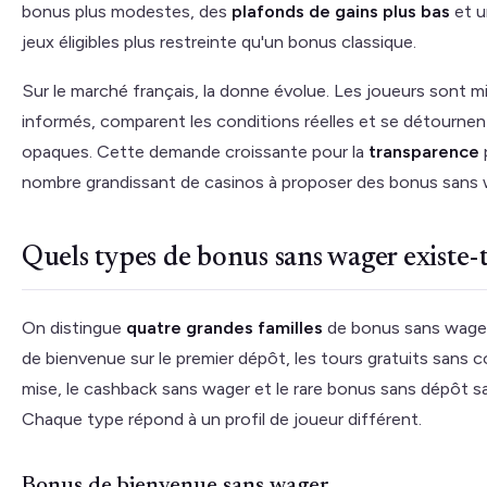
bonus plus modestes, des
plafonds de gains plus bas
et u
jeux éligibles plus restreinte qu'un bonus classique.
Sur le marché français, la donne évolue. Les joueurs sont m
informés, comparent les conditions réelles et se détournen
opaques. Cette demande croissante pour la
transparence
nombre grandissant de casinos à proposer des bonus sans 
Quels types de bonus sans wager existe-t-
On distingue
quatre grandes familles
de bonus sans wager
de bienvenue sur le premier dépôt, les tours gratuits sans 
mise, le cashback sans wager et le rare bonus sans dépôt s
Chaque type répond à un profil de joueur différent.
Bonus de bienvenue sans wager