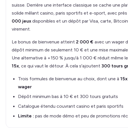
suisse. Derrière une interface classique se cache une pl
solide mêlant casino, paris sportifs et e-sport, avec prè
000 jeux
disponibles et un dépôt par Visa, carte, Bitcoi
virement.
Le bonus de bienvenue atteint
2 000 €
avec un wager 
dépôt minimum de seulement 10 € et une mise maximale 
Une alternative à +150 % jusqu'à 1 000 € réduit même l
15x
, ce qui vaut le détour. À cela s'ajoutent
300 tours gr
Trois formules de bienvenue au choix, dont une à
15x
wager
Dépôt minimum bas à 10 € et 300 tours gratuits
Catalogue étendu couvrant casino et paris sportifs
Limite :
pas de mode démo et peu de promotions réc