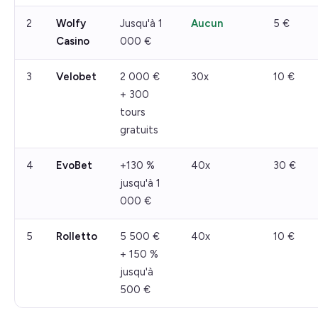
2
Wolfy
Jusqu'à 1
Aucun
5 €
Casino
000 €
3
Velobet
2 000 €
30x
10 €
+ 300
tours
gratuits
4
EvoBet
+130 %
40x
30 €
jusqu'à 1
000 €
5
Rolletto
5 500 €
40x
10 €
+ 150 %
jusqu'à
500 €