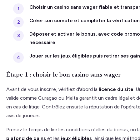
Choisir un casino sans wager fiable et transpa
Créer son compte et compléter la vérificatio
Déposer et activer le bonus, avec code promo
nécessaire
Jouer sur les jeux éligibles puis retirer ses gai
Étape 1 : choisir le bon casino sans wager
Avant de vous inscrire, vérifiez d'abord la
licence du site
. U
valide comme Curaçao ou Malta garantit un cadre légal et d
en cas de litige. Contrôlez ensuite la réputation de l'opérate
avis de joueurs.
Prenez le temps de lire les conditions réelles du bonus, no
plafond de gains
et les
jeux éligibles
, ainsi que les métho