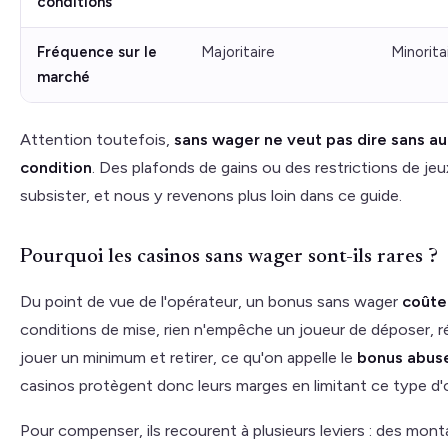
conditions
Fréquence sur le
Majoritaire
Minorita
marché
Attention toutefois,
sans wager ne veut pas dire sans a
condition
. Des plafonds de gains ou des restrictions de je
subsister, et nous y revenons plus loin dans ce guide.
Pourquoi les casinos sans wager sont-ils rares ?
Du point de vue de l'opérateur, un bonus sans wager
coûte
conditions de mise, rien n'empêche un joueur de déposer, r
jouer un minimum et retirer, ce qu'on appelle le
bonus abus
casinos protègent donc leurs marges en limitant ce type d'o
Pour compenser, ils recourent à plusieurs leviers : des mon