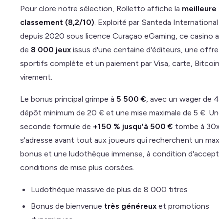
Pour clore notre sélection, Rolletto affiche la
meilleure
classement (8,2/10)
. Exploité par Santeda International
depuis 2020 sous licence Curaçao eGaming, ce casino al
de
8 000 jeux
issus d'une centaine d'éditeurs, une offre
sportifs complète et un paiement par Visa, carte, Bitcoi
virement.
Le bonus principal grimpe à
5 500 €
, avec un wager de 
dépôt minimum de 20 € et une mise maximale de 5 €. U
seconde formule de
+150 % jusqu'à 500 €
tombe à 30x.
s'adresse avant tout aux joueurs qui recherchent un m
bonus et une ludothèque immense, à condition d'accept
conditions de mise plus corsées.
Ludothèque massive de plus de 8 000 titres
Bonus de bienvenue
très généreux
et promotions