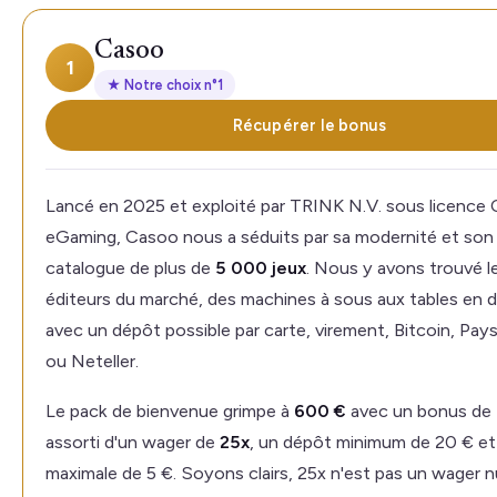
Casoo
1
★ Notre choix n°1
Récupérer le bonus
Lancé en 2025 et exploité par TRINK N.V. sous licence
eGaming, Casoo nous a séduits par sa modernité et son
catalogue de plus de
5 000 jeux
. Nous y avons trouvé l
éditeurs du marché, des machines à sous aux tables en d
avec un dépôt possible par carte, virement, Bitcoin, Pay
ou Neteller.
Le pack de bienvenue grimpe à
600 €
avec un bonus de
assorti d'un wager de
25x
, un dépôt minimum de 20 € et
maximale de 5 €. Soyons clairs, 25x n'est pas un wager nul