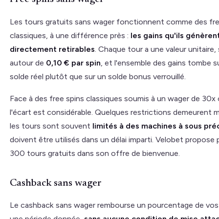
Les tours gratuits sans wager fonctionnent comme des fre
classiques, à une différence près :
les gains qu'ils génèren
directement retirables
. Chaque tour a une valeur unitaire
autour de
0,10 € par spin
, et l'ensemble des gains tombe s
solde réel plutôt que sur un solde bonus verrouillé.
Face à des free spins classiques soumis à un wager de 30x
l'écart est considérable. Quelques restrictions demeurent m
les tours sont souvent
limités à des machines à sous pré
doivent être utilisés dans un délai imparti. Velobet propose
300 tours gratuits dans son offre de bienvenue.
Cashback sans wager
Le cashback sans wager rembourse un pourcentage de vos 
une période donnée,
sans aucune condition de mise atta