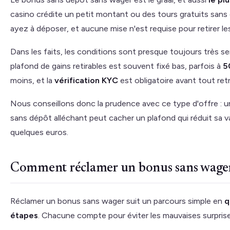
casino crédite un petit montant ou des tours gratuits sans
ayez à déposer, et aucune mise n'est requise pour retirer les
Dans les faits, les conditions sont presque toujours très se
plafond de gains retirables est souvent fixé bas, parfois à
5
moins, et la
vérification KYC
est obligatoire avant tout retr
Nous conseillons donc la prudence avec ce type d'offre : 
sans dépôt alléchant peut cacher un plafond qui réduit sa va
quelques euros.
Comment réclamer un bonus sans wager
Réclamer un bonus sans wager suit un parcours simple en
q
étapes
. Chacune compte pour éviter les mauvaises surprise