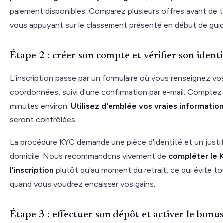
paiement disponibles. Comparez plusieurs offres avant de t
vous appuyant sur le classement présenté en début de guid
Étape 2 : créer son compte et vérifier son ident
L'inscription passe par un formulaire où vous renseignez vo
coordonnées, suivi d'une confirmation par e-mail. Comptez
minutes environ.
Utilisez d'emblée vos vraies informatio
seront contrôlées.
La procédure KYC demande une pièce d'identité et un justif
domicile. Nous recommandons vivement de
compléter le 
l'inscription
plutôt qu'au moment du retrait, ce qui évite t
quand vous voudrez encaisser vos gains.
Étape 3 : effectuer son dépôt et activer le bonu