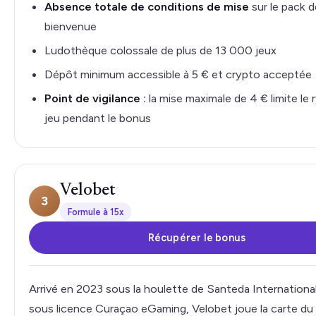
Absence totale de conditions de mise
sur le pack d
bienvenue
Ludothèque colossale de plus de 13 000 jeux
Dépôt minimum accessible à 5 € et crypto acceptée
Point de vigilance :
la mise maximale de 4 € limite le
jeu pendant le bonus
Velobet
3
Formule à 15x
Récupérer le bonus
Arrivé en 2023 sous la houlette de Santeda International
sous licence Curaçao eGaming, Velobet joue la carte d