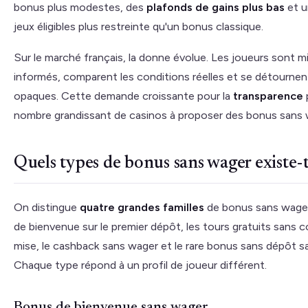
bonus plus modestes, des
plafonds de gains plus bas
et u
jeux éligibles plus restreinte qu'un bonus classique.
Sur le marché français, la donne évolue. Les joueurs sont m
informés, comparent les conditions réelles et se détournen
opaques. Cette demande croissante pour la
transparence
nombre grandissant de casinos à proposer des bonus sans 
Quels types de bonus sans wager existe-t-
On distingue
quatre grandes familles
de bonus sans wager
de bienvenue sur le premier dépôt, les tours gratuits sans 
mise, le cashback sans wager et le rare bonus sans dépôt s
Chaque type répond à un profil de joueur différent.
Bonus de bienvenue sans wager