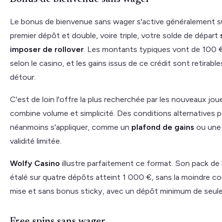
Le bonus de bienvenue sans wager s'active généralement s
premier dépôt et double, voire triple, votre solde de départ
imposer de rollover
. Les montants typiques vont de 100 
selon le casino, et les gains issus de ce crédit sont retirabl
détour.
C'est de loin l'offre la plus recherchée par les nouveaux joue
combine volume et simplicité. Des conditions alternatives 
néanmoins s'appliquer, comme un
plafond de gains
ou une
validité limitée.
Wolfy Casino
illustre parfaitement ce format. Son pack de
étalé sur quatre dépôts atteint 1 000 €, sans la moindre co
mise et sans bonus sticky, avec un dépôt minimum de seul
Free spins sans wager