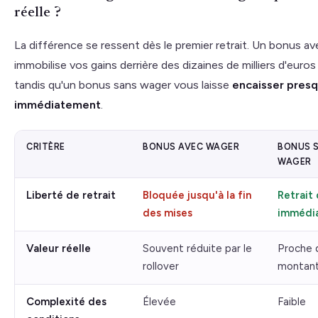
réelle ?
La différence se ressent dès le premier retrait. Un bonus a
immobilise vos gains derrière des dizaines de milliers d'euros
tandis qu'un bonus sans wager vous laisse
encaisser pres
immédiatement
.
CRITÈRE
BONUS AVEC WAGER
BONUS 
WAGER
Liberté de retrait
Bloquée jusqu'à la fin
Retrait 
des mises
immédi
Valeur réelle
Souvent réduite par le
Proche 
rollover
montant
Complexité des
Élevée
Faible