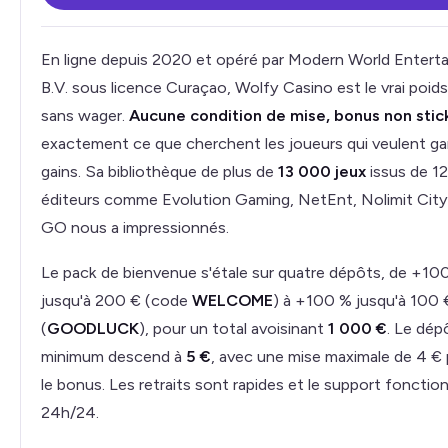
En ligne depuis 2020 et opéré par Modern World Entert
B.V. sous licence Curaçao, Wolfy Casino est le vrai poids
sans wager.
Aucune condition de mise, bonus non stic
exactement ce que cherchent les joueurs qui veulent gar
gains. Sa bibliothèque de plus de
13 000 jeux
issus de 1
éditeurs comme Evolution Gaming, NetEnt, Nolimit City 
GO nous a impressionnés.
Le pack de bienvenue s'étale sur quatre dépôts, de +10
jusqu'à 200 € (code
WELCOME
) à +100 % jusqu'à 100 
(
GOODLUCK
), pour un total avoisinant
1 000 €
. Le dép
minimum descend à
5 €
, avec une mise maximale de 4 €
le bonus. Les retraits sont rapides et le support fonctio
24h/24.