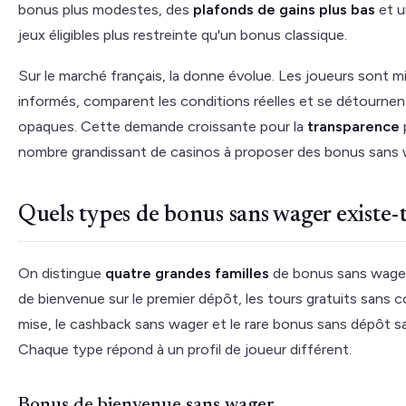
bonus plus modestes, des
plafonds de gains plus bas
et u
jeux éligibles plus restreinte qu'un bonus classique.
Sur le marché français, la donne évolue. Les joueurs sont m
informés, comparent les conditions réelles et se détournen
opaques. Cette demande croissante pour la
transparence
nombre grandissant de casinos à proposer des bonus sans 
Quels types de bonus sans wager existe-t-
On distingue
quatre grandes familles
de bonus sans wager
de bienvenue sur le premier dépôt, les tours gratuits sans 
mise, le cashback sans wager et le rare bonus sans dépôt s
Chaque type répond à un profil de joueur différent.
Bonus de bienvenue sans wager