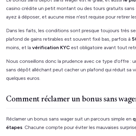
casino crédite un petit montant ou des tours gratuits sans
ayez à déposer, et aucune mise n'est requise pour retirer les
Dans les faits, les conditions sont presque toujours très se
plafond de gains retirables est souvent fixé bas, parfois à
5
moins, et la
vérification KYC
est obligatoire avant tout retr
Nous conseillons donc la prudence avec ce type d'offre : 
sans dépôt alléchant peut cacher un plafond qui réduit sa va
quelques euros.
Comment réclamer un bonus sans wager
Réclamer un bonus sans wager suit un parcours simple en
q
étapes
. Chacune compte pour éviter les mauvaises surprise