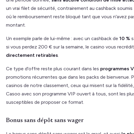
un vrai filet de sécurité, contrairement au cashback soumis à
où le remboursement reste bloqué tant que vous n'avez pas
montant.
Un exemple parle de lui-même : avec un cashback de
10 %
s
si vous perdez 200 € sur la semaine, le casino vous recrédi
directement retirables
.
Ce type d'offre reste plus courant dans les
programmes V
promotions récurrentes que dans les packs de bienvenue. P
casinos de notre classement, ceux qui misent sur la fidélit
Casoo avec son programme VIP ouvert à tous, sont les plu
susceptibles de proposer ce format.
Bonus sans dépôt sans wager
Le bonus sans dépôt sans wager est le graal, et aussi
le plu