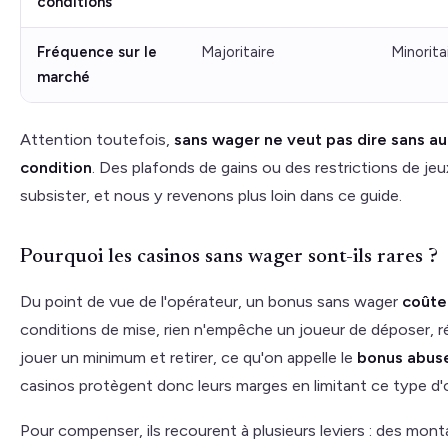
conditions
Fréquence sur le
Majoritaire
Minorita
marché
Attention toutefois,
sans wager ne veut pas dire sans a
condition
. Des plafonds de gains ou des restrictions de je
subsister, et nous y revenons plus loin dans ce guide.
Pourquoi les casinos sans wager sont-ils rares ?
Du point de vue de l'opérateur, un bonus sans wager
coûte
conditions de mise, rien n'empêche un joueur de déposer, r
jouer un minimum et retirer, ce qu'on appelle le
bonus abus
casinos protègent donc leurs marges en limitant ce type d'o
Pour compenser, ils recourent à plusieurs leviers : des mon