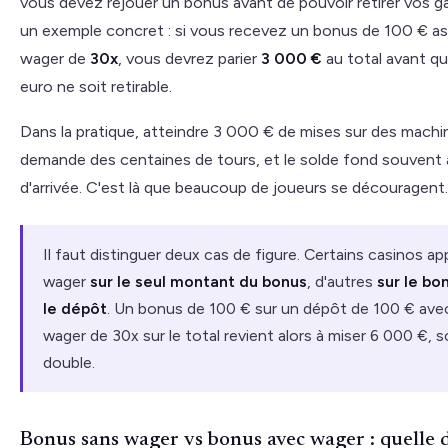
vous devez rejouer un bonus avant de pouvoir retirer vos g
un exemple concret : si vous recevez un bonus de 100 € as
wager de
30x
, vous devrez parier
3 000 €
au total avant qu
euro ne soit retirable.
Dans la pratique, atteindre 3 000 € de mises sur des machi
demande des centaines de tours, et le solde fond souvent a
d'arrivée. C'est là que beaucoup de joueurs se découragent.
Il faut distinguer deux cas de figure. Certains casinos ap
wager
sur le seul montant du bonus
, d'autres
sur le bo
le dépôt
. Un bonus de 100 € sur un dépôt de 100 € ave
wager de 30x sur le total revient alors à miser 6 000 €, so
double.
Bonus sans wager vs bonus avec wager : quelle 