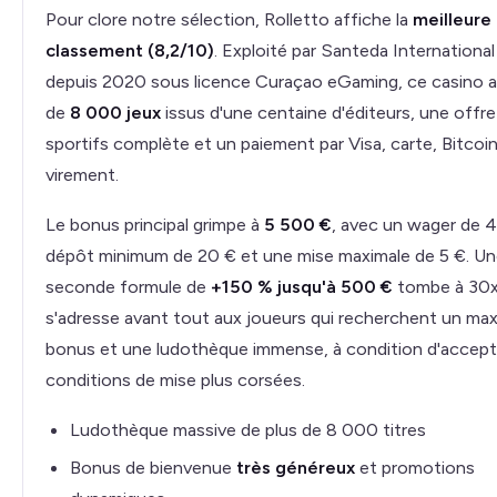
Pour clore notre sélection, Rolletto affiche la
meilleure
classement (8,2/10)
. Exploité par Santeda International
depuis 2020 sous licence Curaçao eGaming, ce casino al
de
8 000 jeux
issus d'une centaine d'éditeurs, une offre
sportifs complète et un paiement par Visa, carte, Bitcoi
virement.
Le bonus principal grimpe à
5 500 €
, avec un wager de 
dépôt minimum de 20 € et une mise maximale de 5 €. U
seconde formule de
+150 % jusqu'à 500 €
tombe à 30x.
s'adresse avant tout aux joueurs qui recherchent un m
bonus et une ludothèque immense, à condition d'accept
conditions de mise plus corsées.
Ludothèque massive de plus de 8 000 titres
Bonus de bienvenue
très généreux
et promotions