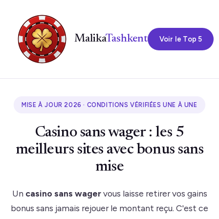
Malika
Tashkent
Voir le Top 5
MISE À JOUR 2026 · CONDITIONS VÉRIFIÉES UNE À UNE
Casino sans wager : les 5
meilleurs sites avec bonus sans
mise
Un
casino sans wager
vous laisse retirer vos gains
bonus sans jamais rejouer le montant reçu. C'est ce