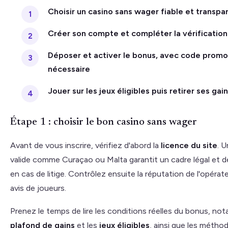
Choisir un casino sans wager fiable et transpa
Créer son compte et compléter la vérificatio
Déposer et activer le bonus, avec code promo
nécessaire
Jouer sur les jeux éligibles puis retirer ses gai
Étape 1 : choisir le bon casino sans wager
Avant de vous inscrire, vérifiez d'abord la
licence du site
. U
valide comme Curaçao ou Malta garantit un cadre légal et d
en cas de litige. Contrôlez ensuite la réputation de l'opérate
avis de joueurs.
Prenez le temps de lire les conditions réelles du bonus, no
plafond de gains
et les
jeux éligibles
, ainsi que les métho