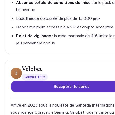
Absence totale de conditions de mise
sur le pack d
bienvenue
Ludothèque colossale de plus de 13 000 jeux
Dépôt minimum accessible à 5 € et crypto acceptée
Point de vigilance :
la mise maximale de 4 € limite le
jeu pendant le bonus
Velobet
3
Formule à 15x
Récupérer le bonus
Arrivé en 2023 sous la houlette de Santeda International
sous licence Curaçao eGaming, Velobet joue la carte d