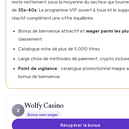
reste nettement sous la moyenne du secteur qui tourne
de
35x-40x
. Le programme VIP ouvert à tous et le supp
réactif complètent une offre équilibrée.
Bonus de bienvenue attractif et
wager parmi les plu
classement
Catalogue riche de plus de 5 000 titres
Large choix de méthodes de paiement, crypto inclus
Point de vigilance :
catalogue promotionnel maigre a
bonus de bienvenue
Wolfy Casino
2
Bonus sans wager
Récupérer le bonus