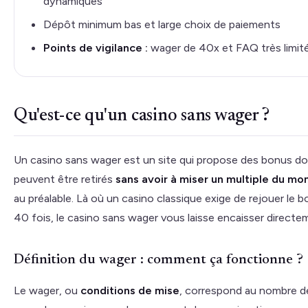
dynamiques
Dépôt minimum bas et large choix de paiements
Points de vigilance :
wager de 40x et FAQ très limit
Qu'est-ce qu'un casino sans wager ?
Un casino sans wager est un site qui propose des bonus don
peuvent être retirés
sans avoir à miser un multiple du mo
au préalable. Là où un casino classique exige de rejouer le 
40 fois, le casino sans wager vous laisse encaisser directe
Définition du wager : comment ça fonctionne ?
Le wager, ou
conditions de mise
, correspond au nombre d