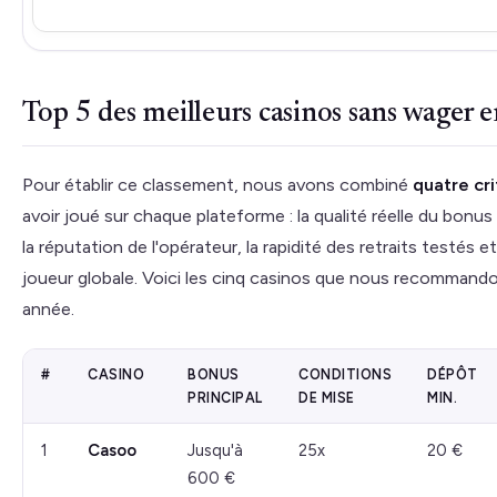
Top 5 des meilleurs casinos sans wager 
Pour établir ce classement, nous avons combiné
quatre cr
avoir joué sur chaque plateforme : la qualité réelle du bonu
la réputation de l'opérateur, la rapidité des retraits testés e
joueur globale. Voici les cinq casinos que nous recommand
année.
#
CASINO
BONUS
CONDITIONS
DÉPÔT
PRINCIPAL
DE MISE
MIN.
1
Casoo
Jusqu'à
25x
20 €
600 €