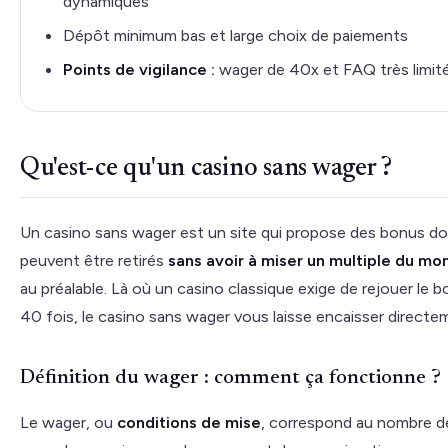
dynamiques
Dépôt minimum bas et large choix de paiements
Points de vigilance :
wager de 40x et FAQ très limit
Qu'est-ce qu'un casino sans wager ?
Un casino sans wager est un site qui propose des bonus don
peuvent être retirés
sans avoir à miser un multiple du mo
au préalable. Là où un casino classique exige de rejouer le 
40 fois, le casino sans wager vous laisse encaisser directe
Définition du wager : comment ça fonctionne ?
Le wager, ou
conditions de mise
, correspond au nombre d