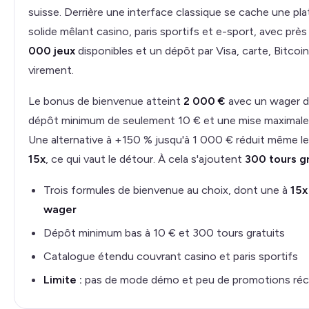
suisse. Derrière une interface classique se cache une pl
solide mêlant casino, paris sportifs et e-sport, avec prè
000 jeux
disponibles et un dépôt par Visa, carte, Bitcoi
virement.
Le bonus de bienvenue atteint
2 000 €
avec un wager 
dépôt minimum de seulement 10 € et une mise maximale 
Une alternative à +150 % jusqu'à 1 000 € réduit même l
15x
, ce qui vaut le détour. À cela s'ajoutent
300 tours gr
Trois formules de bienvenue au choix, dont une à
15x
wager
Dépôt minimum bas à 10 € et 300 tours gratuits
Catalogue étendu couvrant casino et paris sportifs
Limite :
pas de mode démo et peu de promotions réc