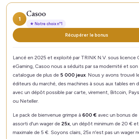
Casoo
1
★ Notre choix n°1
Récupérer le bonus
Lancé en 2025 et exploité par TRINK N.V. sous licence
eGaming, Casoo nous a séduits par sa modernité et son
catalogue de plus de
5 000 jeux
. Nous y avons trouvé l
éditeurs du marché, des machines à sous aux tables en d
avec un dépôt possible par carte, virement, Bitcoin, Pay
ou Neteller.
Le pack de bienvenue grimpe à
600 €
avec un bonus de
assorti d'un wager de
25x
, un dépôt minimum de 20 € et
maximale de 5 €. Soyons clairs, 25x n'est pas un wager nul