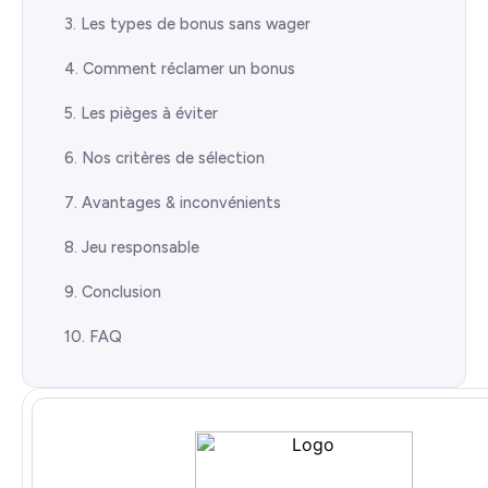
3. Les types de bonus sans wager
4. Comment réclamer un bonus
5. Les pièges à éviter
6. Nos critères de sélection
7. Avantages & inconvénients
8. Jeu responsable
9. Conclusion
10. FAQ