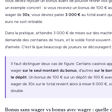
vous devez rejouer un bonus avant de pouvoir retirer vos g
un exemple concret : si vous recevez un bonus de 100 € as
wager de
30x
, vous devrez parier
3 000 €
au total avant qu
euro ne soit retirable.
Dans la pratique, atteindre 3 000 € de mises sur des machi
demande des centaines de tours, et le solde fond souvent a
d'arrivée. C'est là que beaucoup de joueurs se découragent.
Il faut distinguer deux cas de figure. Certains casinos ap
wager
sur le seul montant du bonus
, d'autres
sur le bo
le dépôt
. Un bonus de 100 € sur un dépôt de 100 € ave
wager de 30x sur le total revient alors à miser 6 000 €, so
double.
Bonus sans wager vs bonus avec wager : quelle 