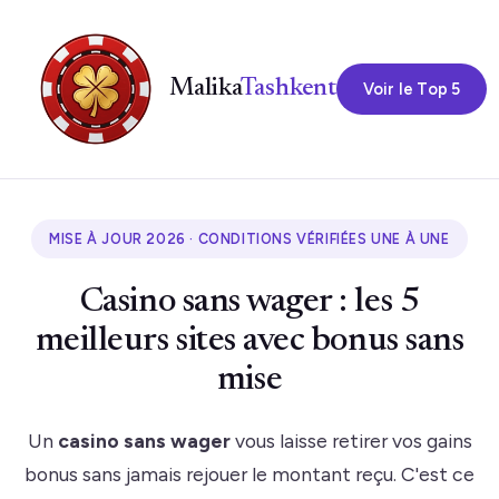
Malika
Tashkent
Voir le Top 5
MISE À JOUR 2026 · CONDITIONS VÉRIFIÉES UNE À UNE
Casino sans wager : les 5
meilleurs sites avec bonus sans
mise
Un
casino sans wager
vous laisse retirer vos gains
bonus sans jamais rejouer le montant reçu. C'est ce