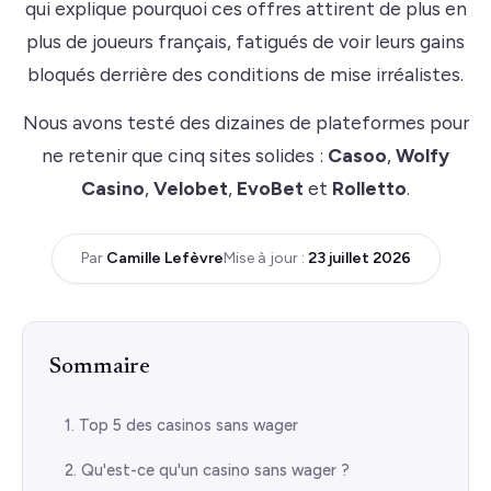
qui explique pourquoi ces offres attirent de plus en
plus de joueurs français, fatigués de voir leurs gains
bloqués derrière des conditions de mise irréalistes.
Nous avons testé des dizaines de plateformes pour
ne retenir que cinq sites solides :
Casoo
,
Wolfy
Casino
,
Velobet
,
EvoBet
et
Rolletto
.
Par
Camille Lefèvre
Mise à jour :
23 juillet 2026
Sommaire
1. Top 5 des casinos sans wager
2. Qu'est-ce qu'un casino sans wager ?