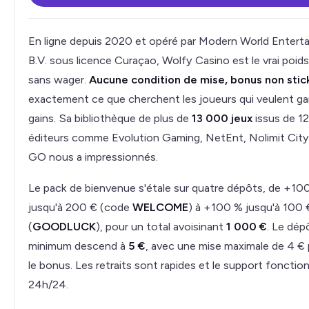
En ligne depuis 2020 et opéré par Modern World Entert
B.V. sous licence Curaçao, Wolfy Casino est le vrai poids
sans wager.
Aucune condition de mise, bonus non stic
exactement ce que cherchent les joueurs qui veulent gar
gains. Sa bibliothèque de plus de
13 000 jeux
issus de 1
éditeurs comme Evolution Gaming, NetEnt, Nolimit City 
GO nous a impressionnés.
Le pack de bienvenue s'étale sur quatre dépôts, de +10
jusqu'à 200 € (code
WELCOME
) à +100 % jusqu'à 100 
(
GOODLUCK
), pour un total avoisinant
1 000 €
. Le dép
minimum descend à
5 €
, avec une mise maximale de 4 €
le bonus. Les retraits sont rapides et le support fonctio
24h/24.